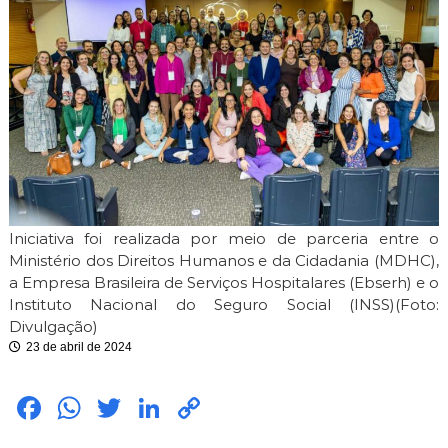
i
m
i
t
e
Iniciativa foi realizada por meio de parceria entre o
Ministério dos Direitos Humanos e da Cidadania (MDHC),
a Empresa Brasileira de Serviços Hospitalares (Ebserh) e o
Instituto Nacional do Seguro Social (INSS)(Foto:
Divulgação)
23 de abril de 2024
Fac
Wh
Twit
Link
Cop
ebo
atsA
ter
edIn
y