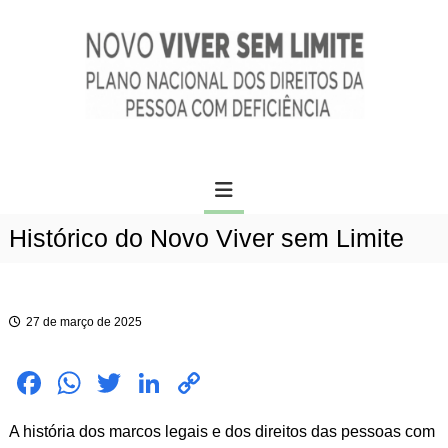
P
c
u
o
l
n
a
t
r
e
p
ú
a
d
N
r
o
o
a
v
o
o
c
Histórico do Novo Viver sem Limite
v
o
n
i
t
v
e
e
ú
27 de março de 2025
r
d
s
o
e
Fac
Wh
Twit
Link
Cop
m
ebo
atsA
ter
edIn
y
l
A história dos marcos legais e dos direitos das pessoas com
ok
pp
Link