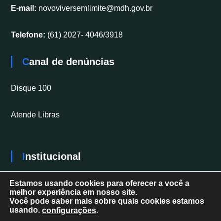
E-mail:
novoviversemlimite@mdh.gov.br
Telefone:
(61) 2027- 4046/3918
Canal de denúncias
Disque 100
Atende Libras
Institucional
Secretaria Nacional dos Direitos da Pessoa com
Estamos usando cookies para oferecer a você a
melhor experiência em nosso site.
Deficiência
Você pode saber mais sobre quais cookies estamos
usando.
.
configurações