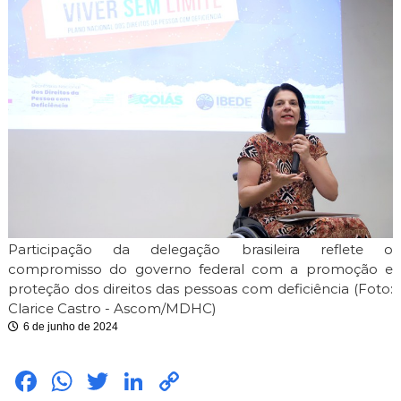
i
m
i
t
e
Participação da delegação brasileira reflete o
compromisso do governo federal com a promoção e
proteção dos direitos das pessoas com deficiência (Foto:
Clarice Castro - Ascom/MDHC)
6 de junho de 2024
Fac
Wh
Twit
Link
Cop