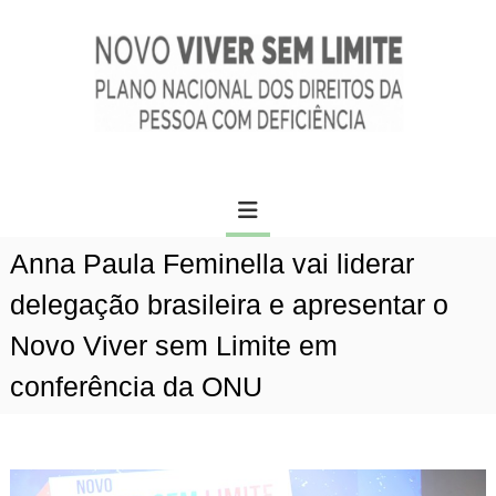
P
c
u
o
l
n
a
t
r
e
p
ú
a
d
N
r
o
o
a
v
o
o
c
Anna Paula Feminella vai liderar
v
o
n
i
delegação brasileira e apresentar o
t
v
e
Novo Viver sem Limite em
e
ú
r
conferência da ONU
d
s
o
e
m
l