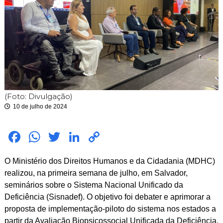
i
m
i
t
e
(Foto: Divulgação)
10 de julho de 2024
Fac
Wh
Twit
Link
Cop
ebo
atsA
ter
edIn
y
O Ministério dos Direitos Humanos e da Cidadania (MDHC)
ok
pp
Link
realizou, na primeira semana de julho, em Salvador,
seminários sobre o Sistema Nacional Unificado da
Deficiência (Sisnadef). O objetivo foi debater e aprimorar a
proposta de implementação-piloto do sistema nos estados a
partir da Avaliação Biopsicossocial Unificada da Deficiência.