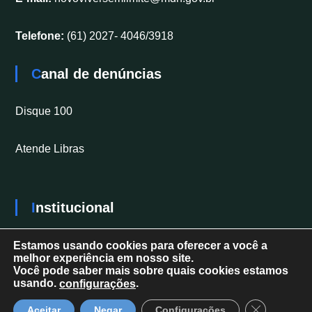
Telefone:
(61) 2027- 4046/3918
Canal de denúncias
Disque 100
Atende Libras
Institucional
Secretaria Nacional dos Direitos da Pessoa com
Estamos usando cookies para oferecer a você a
melhor experiência em nosso site.
Deficiência
Você pode saber mais sobre quais cookies estamos
usando.
.
configurações
Close GDPR 
Aceitar
Negar
Configurações