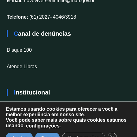
E-mail:
novoviversemlimite@mdh.gov.br
Telefone:
(61) 2027- 4046/3918
Canal de denúncias
Disque 100
Atende Libras
Institucional
Secretaria Nacional dos Direitos da Pessoa com
Estamos usando cookies para oferecer a você a
melhor experiência em nosso site.
Deficiência
Você pode saber mais sobre quais cookies estamos
usando.
.
configurações
Close GDPR 