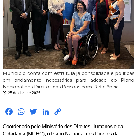
i
m
i
t
e
Município conta com estrutura já consolidada e políticas
em andamento necessárias para adesão ao Plano
Nacional dos Direitos das Pessoas com Deficiência
25 de abril de 2025
Fac
Wh
Twit
Link
Cop
ebo
atsA
ter
edIn
y
Coordenado pelo Ministério dos Direitos Humanos e da
ok
pp
Link
Cidadania (MDHC), o Plano Nacional dos Direitos da