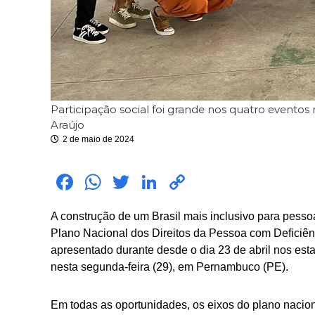
Participação social foi grande nos quatro eventos 
Araújo
2 de maio de 2024
Fac
Wh
Twit
Link
Cop
ebo
atsA
ter
edIn
y
A construção de um Brasil mais inclusivo para pesso
ok
pp
Link
Plano Nacional dos Direitos da Pessoa com Deficiên
apresentado durante desde o dia 23 de abril nos esta
nesta segunda-feira (29), em Pernambuco (PE).
Em todas as oportunidades, os eixos do plano nacion