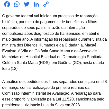
Fac
Wh
Twit
Link
Cop
ebo
atsA
ter
edIn
y
O governo federal vai iniciar um processo de reparação
ok
pp
Link
histórico, por meio do pagamento de benefícios a filhos
separados de seus pais em razão da internação
compulsória após diagnóstico de hanseníase, em abril e
maio deste ano. A informação foi repassada durante visita da
ministra dos Direitos Humanos e da Cidadania, Macaé
Evaristo, à Vila da Colônia Santa Marta e ao Acervo de
Memórias do Hospital Estadual de Dermatologia Sanitária
Colônia Santa Marta (HDS), em Goiânia (GO), nesta quarta-
feira (12).
A análise dos pedidos dos filhos separados começará em 28
de março, com a realização da primeira reunião da
Comissão Interministerial de Avaliação. A reparação para
esse grupo foi viabilizada pela Lei 11.520, sancionada pelo
presidente Luiz Inácio Lula da Silva em 2023.