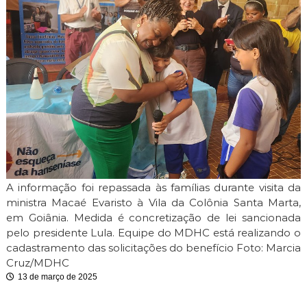
i
m
i
t
e
A informação foi repassada às famílias durante visita da
ministra Macaé Evaristo à Vila da Colônia Santa Marta,
em Goiânia. Medida é concretização de lei sancionada
pelo presidente Lula. Equipe do MDHC está realizando o
cadastramento das solicitações do benefício Foto: Marcia
Cruz/MDHC
13 de março de 2025