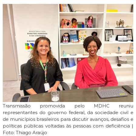
i
m
i
t
e
Transmissão promovida pelo MDHC reuniu
representantes do governo federal, da sociedade civil e
de municípios brasileiros para discutir avanços, desafios e
políticas públicas voltadas às pessoas com deficiência |
Foto: Thiago Araújo