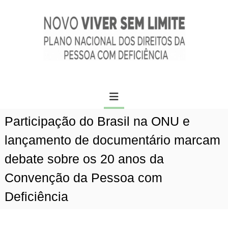
P
c
u
o
l
n
a
t
r
e
p
ú
a
d
N
r
o
o
a
v
o
o
c
Participação do Brasil na ONU e
v
o
n
i
lançamento de documentário marcam
t
v
e
debate sobre os 20 anos da
e
ú
r
Convenção da Pessoa com
d
s
o
Deficiência
e
m
l