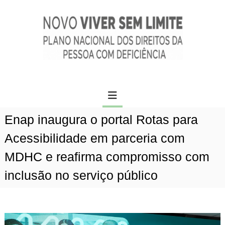
P
c
u
o
l
n
a
t
r
e
p
ú
a
d
N
r
o
o
a
v
o
o
c
Enap inaugura o portal Rotas para
v
o
n
i
Acessibilidade em parceria com
t
v
e
MDHC e reafirma compromisso com
e
ú
r
inclusão no serviço público
d
s
o
e
m
l