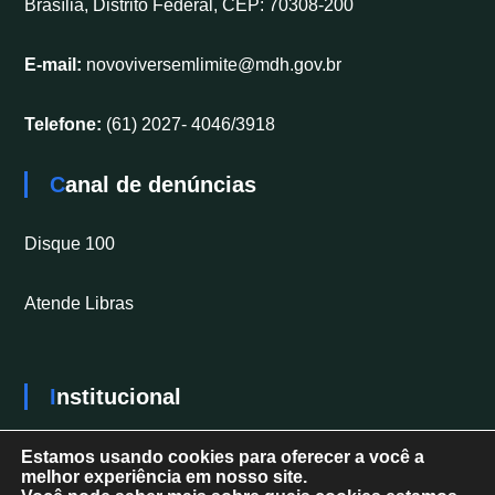
Brasília, Distrito Federal, CEP: 70308-200
E-mail:
novoviversemlimite@mdh.gov.br
Telefone:
(61) 2027- 4046/3918
Canal de denúncias
Disque 100
Atende Libras
Institucional
Secretaria Nacional dos Direitos da Pessoa com
Estamos usando cookies para oferecer a você a
melhor experiência em nosso site.
Deficiência