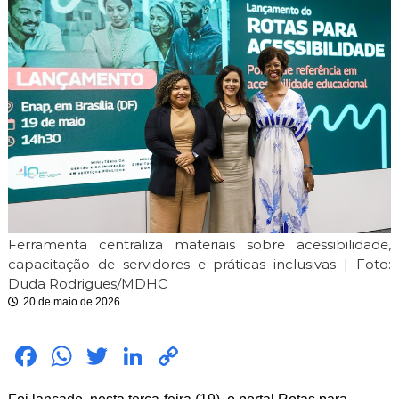
i
m
i
t
e
Ferramenta centraliza materiais sobre acessibilidade,
capacitação de servidores e práticas inclusivas | Foto:
Duda Rodrigues/MDHC
20 de maio de 2026
Fac
Wh
Twit
Link
Cop
ebo
atsA
ter
edIn
y