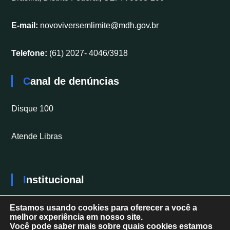
E-mail:
novoviversemlimite@mdh.gov.br
Telefone:
(61) 2027- 4046/3918
Canal de denúncias
Disque 100
Atende Libras
Institucional
Secretaria Nacional dos Direitos da Pessoa com
Estamos usando cookies para oferecer a você a
melhor experiência em nosso site.
Deficiência
Você pode saber mais sobre quais cookies estamos