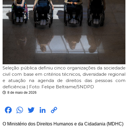
i
m
i
t
e
Seleção pública definiu cinco organizações da sociedade
civil com base em critérios técnicos, diversidade regional
e atuação na agenda de direitos das pessoas com
deficiência | Foto: Felipe Beltrame/SNDPD
8 de maio de 2026
Fac
Wh
Twit
Link
Cop
ebo
atsA
ter
edIn
y
O Ministério dos Direitos Humanos e da Cidadania (MDHC)