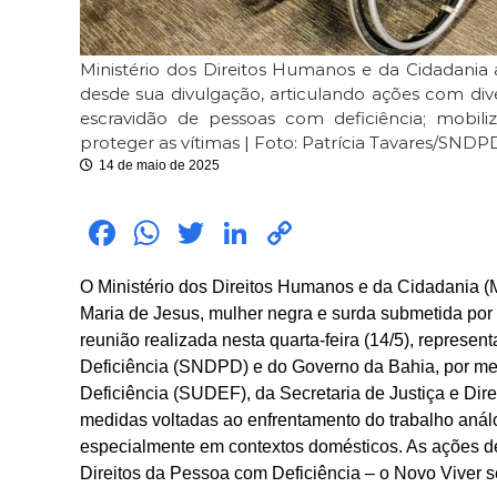
Ministério dos Direitos Humanos e da Cidadani
desde sua divulgação, articulando ações com div
escravidão de pessoas com deficiência; mobili
proteger as vítimas | Foto: Patrícia Tavares/SNDP
14 de maio de 2025
Fac
Wh
Twit
Link
Cop
ebo
atsA
ter
edIn
y
O Ministério dos Direitos Humanos e da Cidadania 
ok
pp
Link
Maria de Jesus, mulher negra e surda submetida por
reunião realizada nesta quarta-feira (14/5), represe
Deficiência (SNDPD) e do Governo da Bahia, por me
Deficiência (SUDEF), da Secretaria de Justiça e Dir
medidas voltadas ao enfrentamento do trabalho anál
especialmente em contextos domésticos. As ações de
Direitos da Pessoa com Deficiência – o Novo Viver s