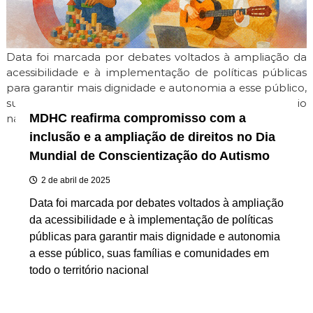
i
m
i
t
Data foi marcada por debates voltados à ampliação da
e
acessibilidade e à implementação de políticas públicas
para garantir mais dignidade e autonomia a esse público,
suas famílias e comunidades em todo o território
MDHC reafirma compromisso com a
nacional.
inclusão e a ampliação de direitos no Dia
Mundial de Conscientização do Autismo
2 de abril de 2025
Data foi marcada por debates voltados à ampliação
da acessibilidade e à implementação de políticas
públicas para garantir mais dignidade e autonomia
a esse público, suas famílias e comunidades em
todo o território nacional