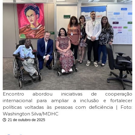
i
m
i
t
e
Encontro abordou iniciativas de cooperação
internacional para ampliar a inclusão e fortalecer
políticas voltadas às pessoas com deficiência | Foto:
Washington Silva/MDHC
21 de outubro de 2025