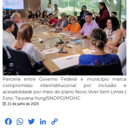
i
m
i
t
e
Parceria entre Governo Federal e município marca
compromisso interinstitucional por inclusão e
acessibilidade por meio do plano Novo Viver Sem Limite |
Foto: Tauvana Yung/SNDPD/MDHC
21 de julho de 2025
Fac
Wh
Twit
Link
Cop