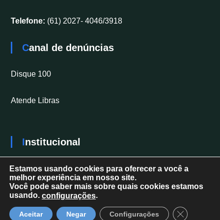
Telefone:
(61) 2027- 4046/3918
Canal de denúncias
Disque 100
Atende Libras
Institucional
Secretaria Nacional dos Direitos da Pessoa com
Estamos usando cookies para oferecer a você a
melhor experiência em nosso site.
Deficiência
Você pode saber mais sobre quais cookies estamos
usando.
.
configurações
Close GDPR 
Aceitar
Negar
Configurações