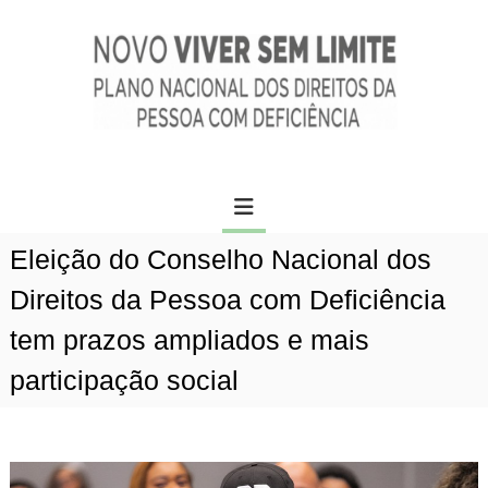
P
c
u
o
l
n
a
t
r
e
p
ú
a
d
N
r
o
o
a
v
o
o
c
Eleição do Conselho Nacional dos
v
o
n
i
Direitos da Pessoa com Deficiência
t
v
e
tem prazos ampliados e mais
e
ú
r
participação social
d
s
o
e
m
l