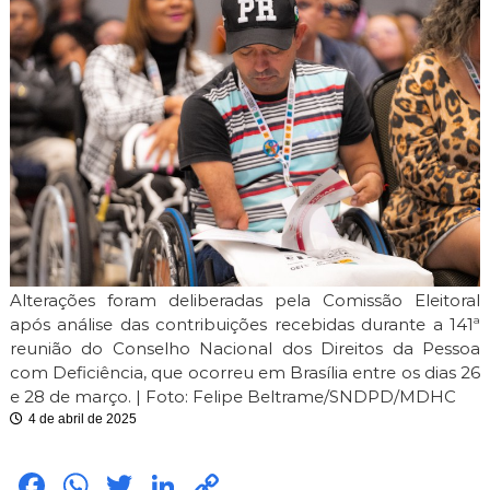
i
m
i
t
e
Alterações foram deliberadas pela Comissão Eleitoral
após análise das contribuições recebidas durante a 141ª
reunião do Conselho Nacional dos Direitos da Pessoa
com Deficiência, que ocorreu em Brasília entre os dias 26
e 28 de março. | Foto: Felipe Beltrame/SNDPD/MDHC
4 de abril de 2025
Fac
Wh
Twit
Link
Cop