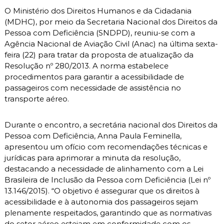
ebo
atsA
ter
edIn
y
O Ministério dos Direitos Humanos e da Cidadania
ok
pp
Link
(MDHC), por meio da Secretaria Nacional dos Direitos da
Pessoa com Deficiência (SNDPD), reuniu-se com a
Agência Nacional de Aviação Civil (Anac) na última sexta-
feira (22) para tratar da proposta de atualização da
Resolução nº 280/2013. A norma estabelece
procedimentos para garantir a acessibilidade de
passageiros com necessidade de assistência no
transporte aéreo.
Durante o encontro, a secretária nacional dos Direitos da
Pessoa com Deficiência, Anna Paula Feminella,
apresentou um ofício com recomendações técnicas e
jurídicas para aprimorar a minuta da resolução,
destacando a necessidade de alinhamento com a Lei
Brasileira de Inclusão da Pessoa com Deficiência (Lei nº
13.146/2015). “O objetivo é assegurar que os direitos à
acessibilidade e à autonomia dos passageiros sejam
plenamente respeitados, garantindo que as normativas
do setor aéreo estejam em conformidade com os